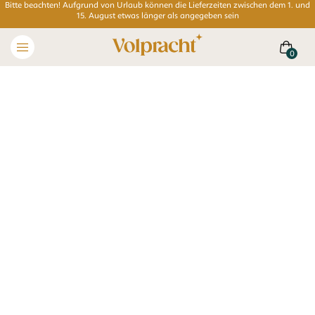
Bitte beachten! Aufgrund von Urlaub können die Lieferzeiten zwischen dem 1. und
15. August etwas länger als angegeben sein