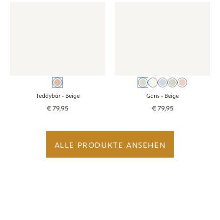
Tapete - Teddybär - beige
Tapete - Teddybär - beige
Tapete - Gans - beige
Tapete - Gans - 
Beige
Beige
Creme
Blau
Grün
Rosa
Teddybär
- Beige
Gans
- Beige
€
79
,
95
€
79
,
95
ALLE PRODUKTE ANSEHEN