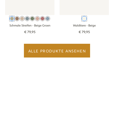
Beige Groen
Braun
Beige
Beige Blau
Grün
Beige Altrosa
Rosa
Blau
Beige
Schmale Streifen
- Beige Groen
Waldtiere
- Beige
€
79
,
95
€
79
,
95
ALLE PRODUKTE ANSEHEN