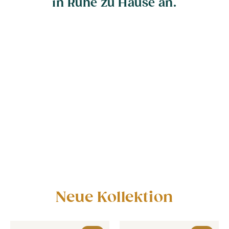
in Ruhe zu Hause an.
Neue Kollektion
Behang - Geschulpte strepen - crème roze
Behang - Geschulpte strepen - crème roze
Behang - Zomerbloem - oudr
Behang - Zomer