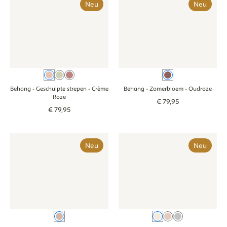
Neu
Neu
Crème Roze
Groen
Oudroze
Oudroze
Behang - Geschulpte strepen
- Crème
Behang - Zomerbloem
- Oudroze
Roze
€
79
,
95
€
79
,
95
Behang - Lentebloem - oudroze
Behang - Lentebloem - oudroze
Behang - Vintage bloemen - c
Behang - Vintag
Neu
Neu
Oudroze
Creme roze
Oudroze
Blauw