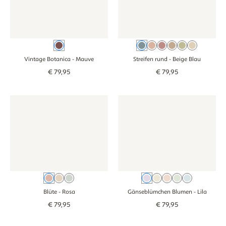
Mauve
Beige Blau
Oudroze
Rosa
Braun
Groen
Beige
Vintage Botanica
- Mauve
Streifen rund
- Beige Blau
€
79
,
95
€
79
,
95
Tapete - Blüte - rosa
Tapete - Blüte - rosa
Tapete - Gänseblümchen Blume
Tapete - Gänseb
Rosa
Beige
Grün
Lila
Beige
Altrosa
Grün
Blau
Blüte
- Rosa
Gänseblümchen Blumen
- Lila
€
79
,
95
€
79
,
95