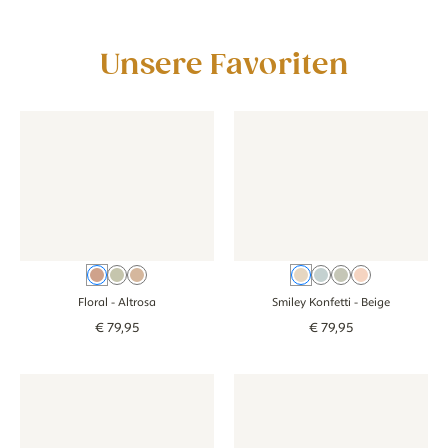
Unsere Favoriten
Tapete - Floral - altrosa
Tapete - Floral - altrosa
Tapete - Smiley Konfetti - bei
Tapete - Smiley K
Altrosa
Grün
Braun
Beige
Blauw
Groen
Rosa
Floral
- Altrosa
Smiley Konfetti
- Beige
€
79
,
95
€
79
,
95
Tapete - Vintage Botanica - mauve
Tapete - Vintage Botanica - mauve
Tapete - Streifen rund - beige 
Tapete - Streifen