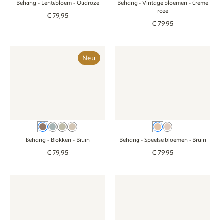
Behang - Lentebloem
- Oudroze
Behang - Vintage bloemen
- Creme
roze
€
79
,
95
€
79
,
95
Behang - Blokken - bruin
Behang - Blokken - bruin
Behang - Speelse bloemen - br
Behang - Speelse
Neu
Bruin
Blauw
Groen
Beige
Bruin
Oudroze
Behang - Blokken
- Bruin
Behang - Speelse bloemen
- Bruin
€
79
,
95
€
79
,
95
Tapete - Schmale Streifen - beige groen
Tapete - Schmale Streifen - beige groen
Tapete - Waldtiere - beige
Tapete - Waldtie