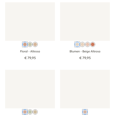
Tapete - Floral - altrosa
Tapete - Floral - altrosa
Tapete - Blumen - beige altros
Tapete - Blumen 
Altrosa
Grün
Braun
Beige Altrosa
Beige
Rosa
Beige Terr
Floral
- Altrosa
Blumen
- Beige Altrosa
€
79
,
95
€
79
,
95
Tapete - Schleifen - oudroze
Tapete - Schleifen - oudroze
Behang - Lentebloem - oudro
Behang - Lenteb
Oudroze
Groen
Beige
Oudroze