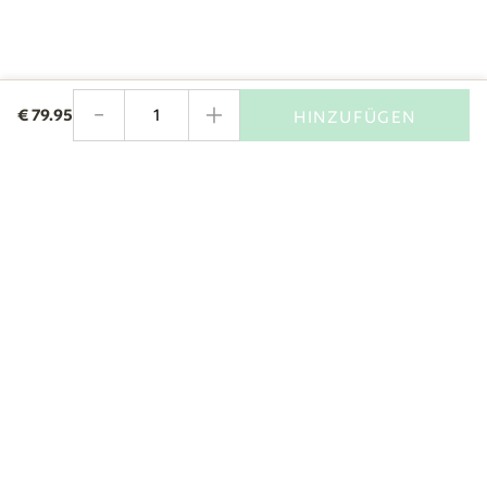
-
+
€
79.95
HINZUFÜGEN
Menge