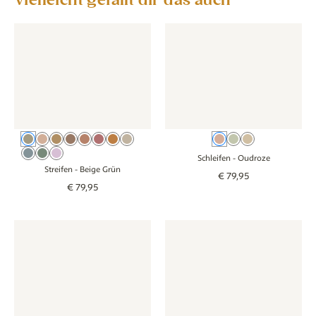
Tapete - Streifen - beige grün
Tapete - Streifen - beige grün
Tapete - Schleifen - oudroze
Tapete - Schleif
Beige Grün
Beige Rosa
Beige Braun
Kakaobraun
Oudroze
Blush
Roze Oranje
Beige
Oudroze
Groen
Beige
Beige Blau
Salbeigrün
Lila
Schleifen
- Oudroze
Streifen
- Beige Grün
€
79
,
95
€
79
,
95
Tapete - Doppelstreifen - beige blau
Tapete - Doppelstreifen - beige blau
Behang - Blokken - bruin
Behang - Blokken