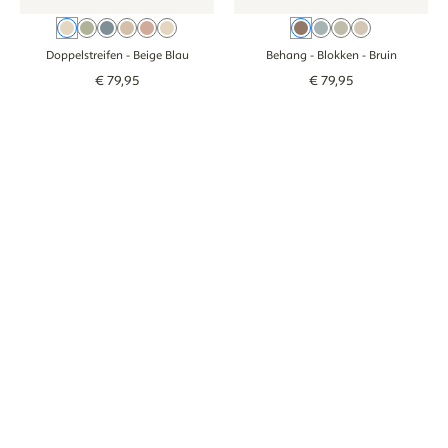
Beige Blau
Groen
Blau
Braun
Oudroze
Beige Grün
Bruin
Blauw
Groen
Beige
Doppelstreifen
- Beige Blau
Behang - Blokken
- Bruin
€
79
,
95
€
79
,
95