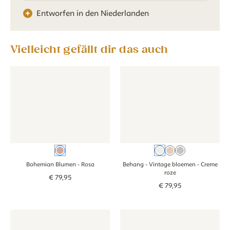
Entworfen in den Niederlanden
Vielleicht gefällt dir das auch
Tapete - Bohemian Blumen - rosa
Tapete - Bohemian Blumen - rosa
Behang - Vintage bloemen - c
Behang - Vintag
Rosa
Creme roze
Oudroze
Blauw
Bohemian Blumen
- Rosa
Behang - Vintage bloemen
- Creme
roze
€
79
,
95
€
79
,
95
Tapete - Teddybär - beige
Tapete - Teddybär - beige
Tapete - Blüte - rosa
Tapete - Blüte - 