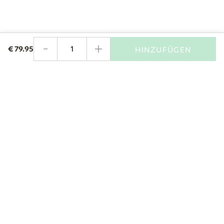
-
+
€
79.95
HINZUFÜGEN
Menge