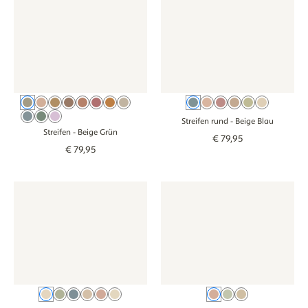
Beige Grün
Beige Rosa
Beige Braun
Kakaobraun
Oudroze
Blush
Roze Oranje
Beige
Beige Blau
Oudroze
Rosa
Braun
Groen
Beige
Beige Blau
Salbeigrün
Lila
Streifen rund
- Beige Blau
Streifen
- Beige Grün
€
79
,
95
€
79
,
95
Tapete - Doppelstreifen - beige blau
Tapete - Doppelstreifen - beige blau
Tapete - Schleifen - oudroze
Tapete - Schleif
Beige Blau
Groen
Blau
Braun
Oudroze
Beige Grün
Oudroze
Groen
Beige