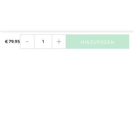
-
+
€
79.95
HINZUFÜGEN
Menge