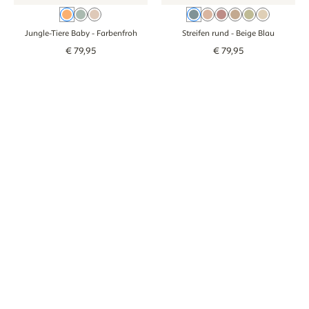
Farbenfroh
Grünblau
Beige
Beige Blau
Oudroze
Rosa
Braun
Groen
Beige
Jungle-Tiere Baby
- Farbenfroh
Streifen rund
- Beige Blau
€
79
,
95
€
79
,
95