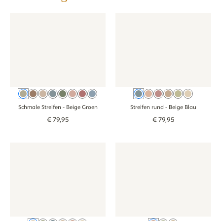
Tapete - Schmale Streifen - beige groen
Tapete - Schmale Streifen - beige groen
Tapete - Streifen rund - beige 
Tapete - Streifen
Beige Groen
Braun
Beige
Beige Blau
Grün
Beige Altrosa
Rosa
Blau
Beige Blau
Oudroze
Rosa
Braun
Groen
Beige
Schmale Streifen
- Beige Groen
Streifen rund
- Beige Blau
€
79
,
95
€
79
,
95
Tapete - Doppelstreifen - beige blau
Tapete - Doppelstreifen - beige blau
Tapete - Schleifen - oudroze
Tapete - Schleif