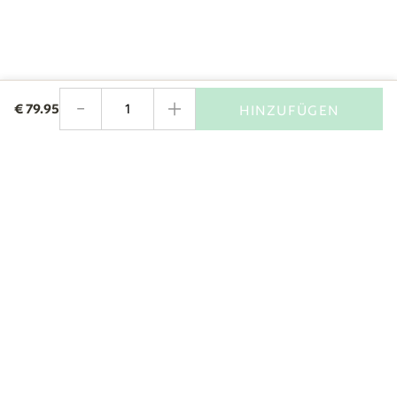
-
+
€
79.95
HINZUFÜGEN
Menge