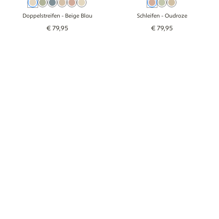
Beige Blau
Groen
Blau
Braun
Oudroze
Beige Grün
Oudroze
Groen
Beige
Doppelstreifen
- Beige Blau
Schleifen
- Oudroze
€
79
,
95
€
79
,
95