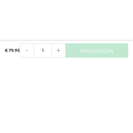
-
+
€
79.95
HINZUFÜGEN
Menge