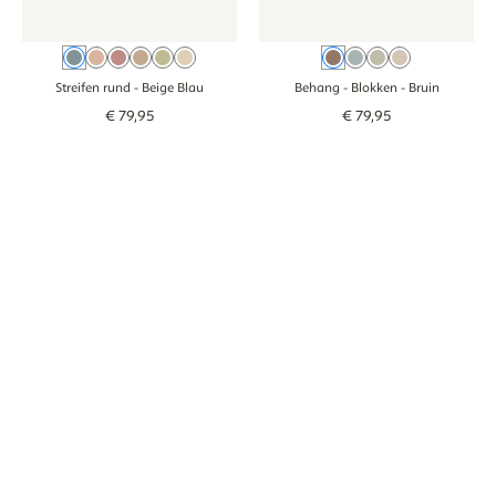
Beige Blau
Oudroze
Rosa
Braun
Groen
Beige
Bruin
Blauw
Groen
Beige
Streifen rund
- Beige Blau
Behang - Blokken
- Bruin
€
79
,
95
€
79
,
95