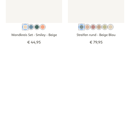
Beige
Blau
Grün
Rosa
Beige Blau
Oudroze
Rosa
Braun
Groen
Beige
Wandkreis Set - Smiley
- Beige
Streifen rund
- Beige Blau
€
44
,
95
€
79
,
95