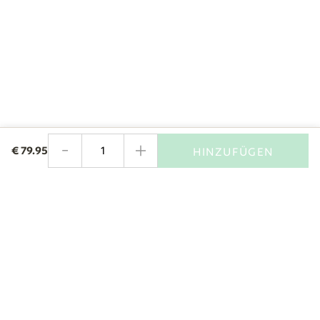
-
+
€
79.95
HINZUFÜGEN
Menge