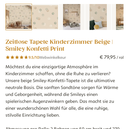
Zeitlose Tapete Kinderzimmer Beige |
Smiley Konfetti Print
€
79
,
95
9.5
/10
Webwinkelkeur
/ rol
Möchtest du eine einzigartige Atmosphäre im
Kinderzimmer schaffen, ohne die Ruhe zu verlieren?
Unsere beige Smiley-Konfetti-Tapete ist die ultimative
neutrale Basis. Die sanften Sandtöne sorgen für Wärme
und Geborgenheit, während die Smileys einen
spielerischen Augenzwinkern geben. Das macht sie zu
einer wunderschönen Wahl für alle, die eine ruhige,
stilvolle Einrichtung lieben.
Abmessung pro Rolle: 2 Bahnen von 50 cm breit und 270