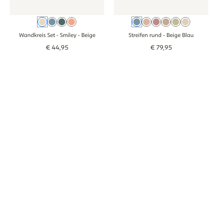
Beige
Blau
Grün
Rosa
Beige Blau
Oudroze
Rosa
Braun
Groen
Beige
Wandkreis Set - Smiley
- Beige
Streifen rund
- Beige Blau
€
44
,
95
€
79
,
95