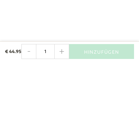
-
+
€
44.95
HINZUFÜGEN
Menge