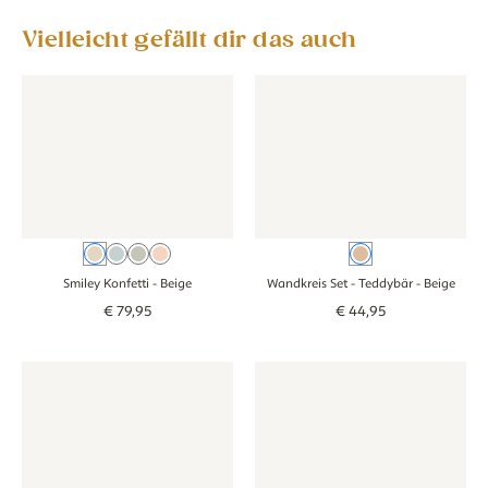
Vielleicht gefällt dir das auch
Tapete - Smiley Konfetti - beige
Tapete - Smiley Konfetti - beige
Wandkreis Set - Teddybär - be
Wandkreis Set - 
Beige
Blauw
Groen
Rosa
Beige
Smiley Konfetti
- Beige
Wandkreis Set - Teddybär
- Beige
€
79
,
95
€
44
,
95
Wandkreis Set - Waldtiere - weiß
Wandkreis Set - Waldtiere - weiß
Wandkreis Set - Goose - beige
Wandkreis Set - 