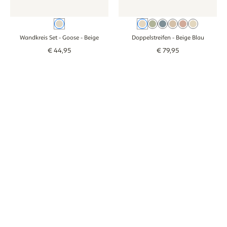
Beige
Beige Blau
Groen
Blau
Braun
Oudroze
Beige G
Wandkreis Set - Goose
- Beige
Doppelstreifen
- Beige Blau
€
44
,
95
€
79
,
95