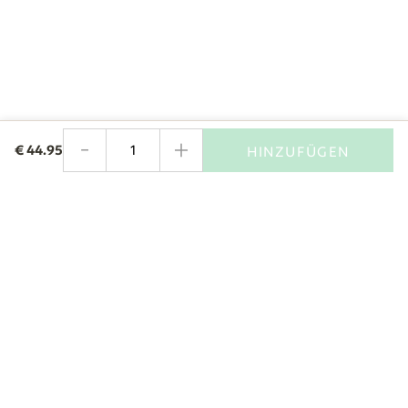
-
+
€
44.95
HINZUFÜGEN
Menge