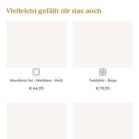
Vielleicht gefällt dir das auch
Wandkreis Set - Waldtiere - weiß
Wandkreis Set - Waldtiere - weiß
Tapete - Teddybär - beige
Tapete - Teddybä
Weiß
Beige
Wandkreis Set - Waldtiere
- Weiß
Teddybär
- Beige
€
44
,
95
€
79
,
95
Wandkreis Set - Goose - beige
Wandkreis Set - Goose - beige
Tapete - Doppelstreifen - beig
Tapete - Doppels