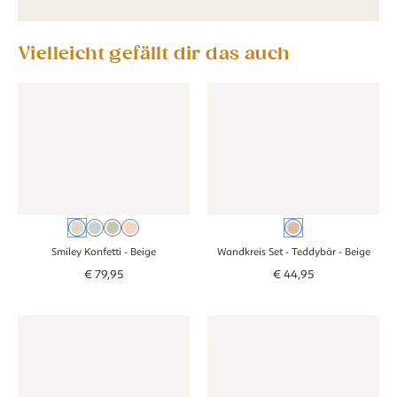
Vielleicht gefällt dir das auch
Tapete - Smiley Konfetti - beige
Tapete - Smiley Konfetti - beige
Wandkreis Set - Teddybär - be
Wandkreis Set - 
Beige
Blauw
Groen
Rosa
Beige
Smiley Konfetti
- Beige
Wandkreis Set - Teddybär
- Beige
€
79
,
95
€
44
,
95
Wandkreis Set - Waldtiere - weiß
Wandkreis Set - Waldtiere - weiß
Wandkreis Set - Goose - beige
Wandkreis Set - 