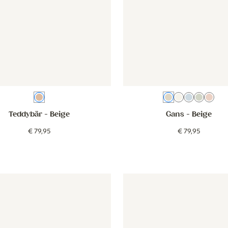
Beige
Beige
Creme
Blau
Grün
Ros
Teddybär
- Beige
Gans
- Beige
€
79
,
95
€
79
,
95
- Gans - rosa
Tapete - Gans - rosa
Tapete - Gans - grün
Tapete - G