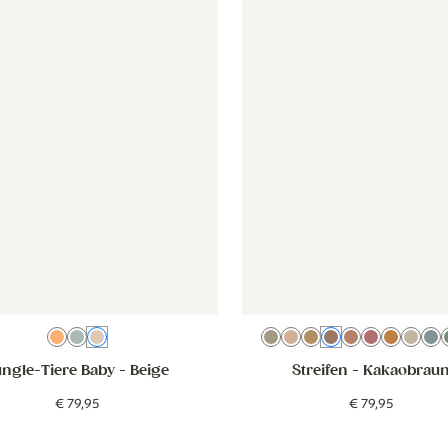
Farbenfroh
Grünblau
Beige
Beige Grün
Beige Rosa
Beige Braun
Kakaobraun
Oudroze
Blush
Roze O
Bei
B
ungle-Tiere Baby
- Beige
Streifen
- Kakaobrau
€
79
,
95
€
79
,
95