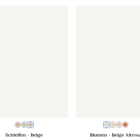
grünblau
- Schleifen - beige
Tapete - Schleifen - beige
Tapete - Blumen - beige altr
Tapete - B
Oudroze
Groen
Beige
Beige Altrosa
Beige
Rosa
Beige
Schleifen
- Beige
Blumen
- Beige Altros