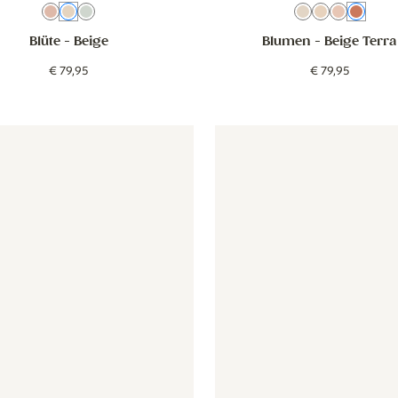
Rosa
Beige
Grün
Beige Altrosa
Beige
Rosa
Beige
Blüte
- Beige
Blumen
- Beige Terra
€
79
,
95
€
79
,
95
- Botanisch - altrosa
Tapete - Botanisch - altrosa
Tapete - Botanisch - beige we
Tapete - B