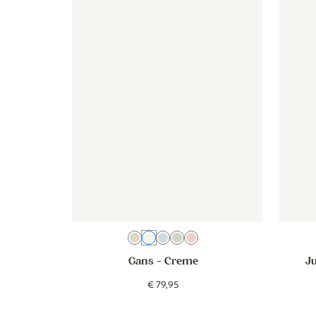
Beige
Creme
Blau
Grün
Rosa
Gans
- Creme
J
€
79
,
95