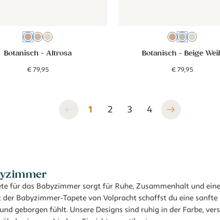
Altrosa
Beige Weiß
Beige
Altrosa
Beige We
Beige
Botanisch
- Altrosa
Botanisch
- Beige Wei
€
79
,
95
€
79
,
95
1
2
3
4
byzimmer
pete für das Babyzimmer sorgt für Ruhe, Zusammenhalt und ei
der Babyzimmer-Tapete von Volpracht schaffst du eine sanfte Ba
 und geborgen fühlt. Unsere Designs sind ruhig in der Farbe, vers