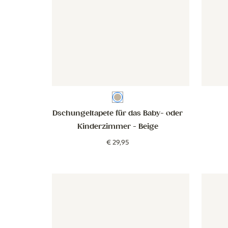
Beige
Dschungeltapete für das Baby- oder
Kinderzimmer
- Beige
€
29
,
95
Tapete - Schleifen - oudroze
Tapete - Schleifen - oudroze
Tapete 