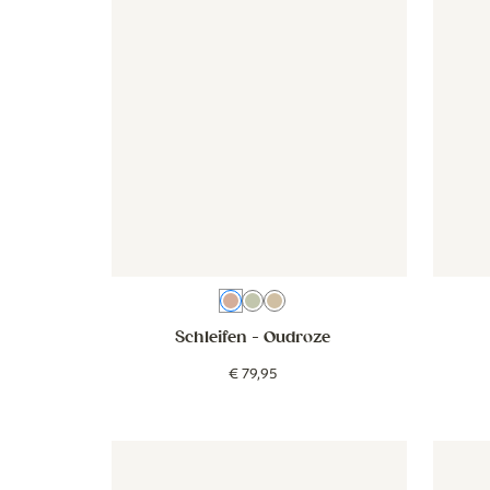
Oudroze
Groen
Beige
Schleifen
- Oudroze
€
79
,
95
Tapete - Gans - creme
Tapete - Gans - creme
Tapete 