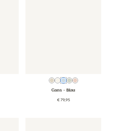
a
Beige
Creme
Blau
Grün
Rosa
Gans
- Blau
€
79
,
95
un
treifen - kakaobraun
Tapete - Jungle-Tiere Baby - farbenfroh
Tapete - Jungle-Tiere Baby - fa