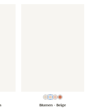
osa
lumen - beige altrosa
Tapete - Blumen - beige
Tapete - Blumen - beige
 Terra
Beige Altrosa
Beige
Rosa
Beige Terra
a
Blumen
- Beige