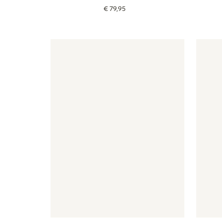
€
79
,
95
Tapete - Blumen - rosa
Tapete - Blumen - rosa
Tapete 