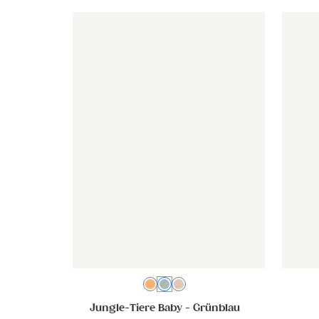
Tapete - Jungle-Tiere Baby - grünblau
Tapete - Jungle-Tiere Baby - 
Tapete 
Farbenfroh
Grünblau
Beige
Jungle-Tiere Baby
- Grünblau