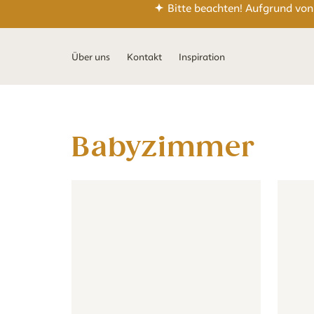
Bitte beachten! Aufgrund von
Über uns
Kontakt
Inspiration
Babyzimmer
Dschungeltapete für das Baby- oder Kinderzimme
Dschungeltapete für das Baby
Tapete 