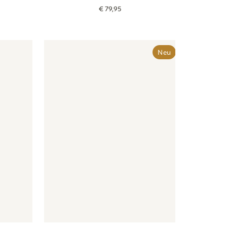
€
79
,
95
lumen - beige terra
Behang - Lentebloem - oudroze
Behang - Lentebloem - oudroze
Neu