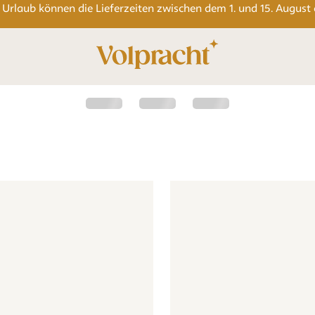
 Urlaub können die Lieferzeiten zwischen dem 1. und 15. August
r - beige
- oder Kinderzimmer - beige
- Teddybär - beige
Tapete - Teddybär - beige
Tapete - Gans - beige
Tapete - G