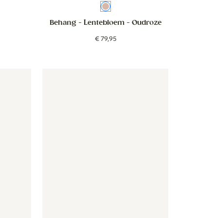
 Terra
Oudroze
Behang - Lentebloem
- Oudroze
€
79
,
95
iß
otanisch - beige weiß
Tapete - Botanisch - beige
Tapete - Botanisch - beige