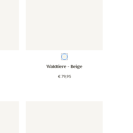
a
Beige
Waldtiere
- Beige
€
79
,
95
ans - grün
Tapete - Gans - blau
Tapete - Gans - blau