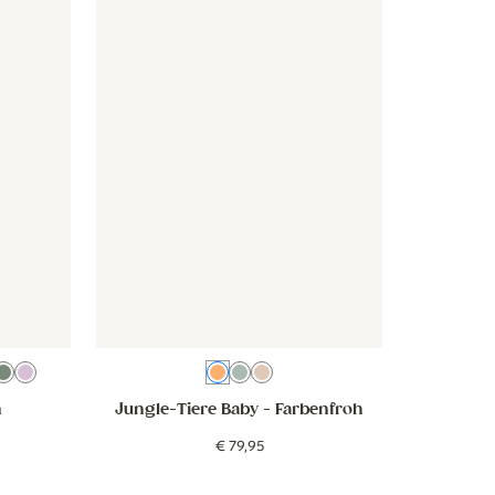
ranje
ge
eige Blau
Salbeigrün
Lila
Farbenfroh
Grünblau
Beige
n
Jungle-Tiere Baby
- Farbenfroh
€
79
,
95