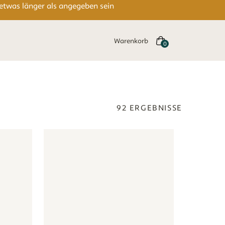
 etwas länger als angegeben sein
Warenkorb
92
ERGEBNISSE
ans - beige
Tapete - Waldtiere - beige
Tapete - Waldtiere - beige