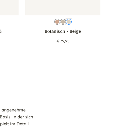
iß
Altrosa
Beige Weiß
Beige
ß
Botanisch
- Beige
€
79
,
95
ne angenehme
sis, in der sich
pielt im Detail