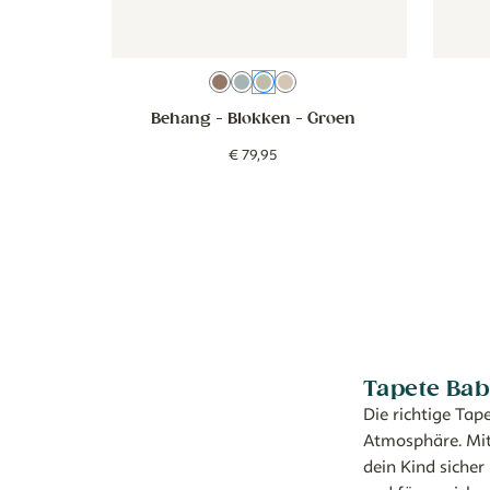
Bruin
Blauw
Groen
Beige
Behang - Blokken
- Groen
€
79
,
95
Tapete Ba
Die richtige Ta
Atmosphäre. Mit 
dein Kind sicher