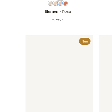
Beige Altrosa
Beige
Rosa
Beige Terra
Blumen
- Rosa
€
79
,
95
Behang - Blokken - groen
Behang - Blokken - groen
Tapete 
Neu