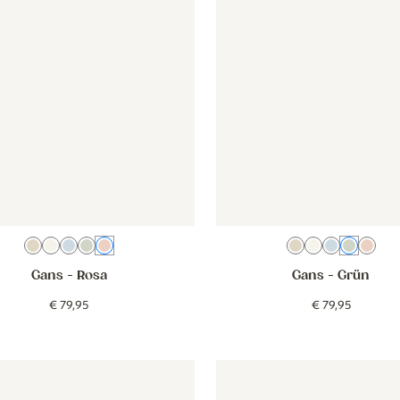
Beige
Creme
Blau
Grün
Rosa
Beige
Creme
Blau
Grün
Ros
Gans
- Rosa
Gans
- Grün
€
79
,
95
€
79
,
95
- Jungle-Tiere Baby - beige
Tapete - Jungle-Tiere Baby - beige
Tapete - Streifen - kakaobra
Tapete - S