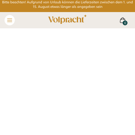
Bitte beachten! Aufgrund von Urlaub können die Lieferzeiten zwischen dem 1. und
15. August etwas länger als angegeben sein