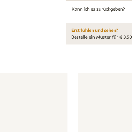
Kann ich es zurückgeben?
Erst fühlen und sehen?
Bestelle ein Muster für € 3,50
farbenfroh
 - Streifen - beige grün
Tapete - Streifen - beige grün
Tapete - Vintage Botanic
Tapete