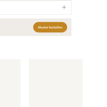
Muster bestellen
a - mauve
 - Vintage Botanica - mauve
Tapete - Streifen rund - beige blau
Tapete - Streifen rund - bei