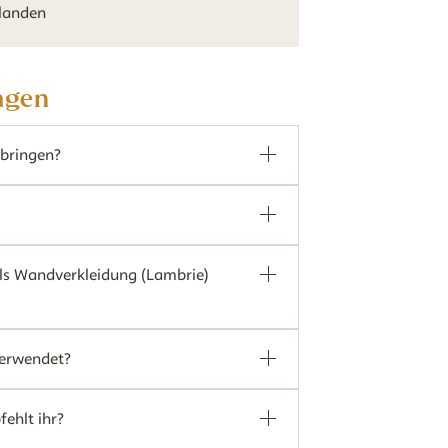
rlanden
ragen
nbringen?
als Wandverkleidung (Lambrie)
verwendet?
ehlt ihr?