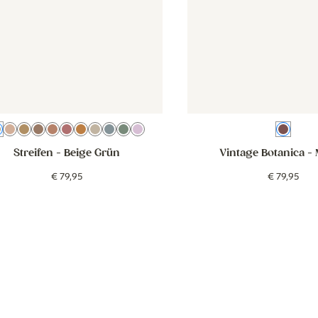
Beige Grün
Beige Rosa
Beige Braun
Kakaobraun
Oudroze
Blush
Roze Oranje
Beige
Beige Blau
Salbeigrün
Lila
Mauv
Streifen
- Beige Grün
Vintage Botanica
- 
€
79
,
95
€
79
,
95