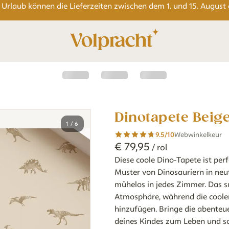
 Urlaub können die Lieferzeiten zwischen dem 1. und 15. August
Dinotapete Beig
1
/
6
9.5
/10
Webwinkelkeur
€
79
,
95
/ rol
Diese coole Dino-Tapete ist per
Muster von Dinosauriern in neu
mühelos in jedes Zimmer. Das s
Atmosphäre, während die coole
hinzufügen. Bringe die abenteu
deines Kindes zum Leben und sch