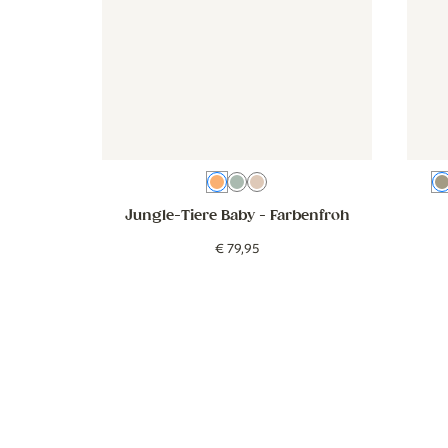
Farbenfroh
Grünblau
Beige
Jungle-Tiere Baby
- Farbenfroh
€
79
,
95