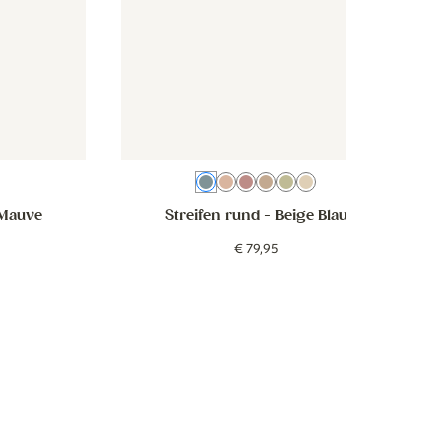
e
Beige Blau
Oudroze
Rosa
Braun
Groen
Beige
Mauve
Streifen rund
- Beige Blau
€
79
,
95