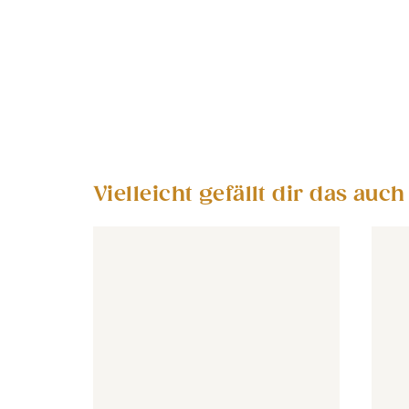
Vielleicht gefällt dir das auch
Tapete - Jungle-Tiere Baby - farbenfroh
Tapete - Jungle-Tiere Baby - 
Tapete