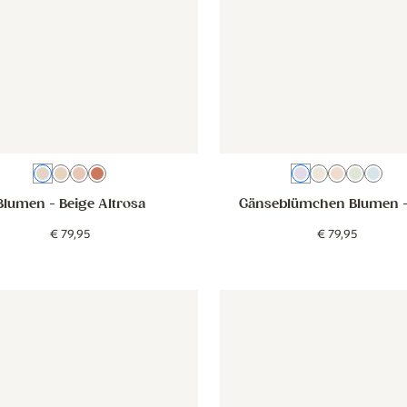
Beige Altrosa
Beige
Rosa
Beige Terra
Lila
Beige
Altrosa
Grün
Bla
Blumen
- Beige Altrosa
Gänseblümchen Blumen
-
€
79
,
95
€
79
,
95
- Vintage bloemen - creme roze
Behang - Vintage bloemen - creme roze
Behang - Lentebloem - oudr
Behang - 