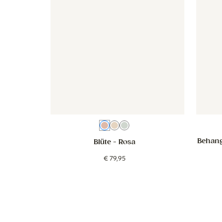
Rosa
Beige
Grün
Behang
Blüte
- Rosa
€
79
,
95