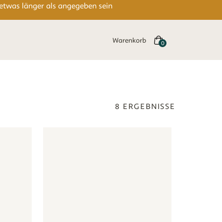
 etwas länger als angegeben sein
Warenkorb
8
ERGEBNISSE
en - lila
Gänseblümchen Blumen - lila
Tapete - Vintage Botanica - mauve
Tapete - Vintage Botanica - ma