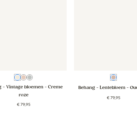
Creme roze
Oudroze
Blauw
Oudroze
 - Vintage bloemen
- Creme
Behang - Lentebloem
- Ou
roze
€
79
,
95
€
79
,
95