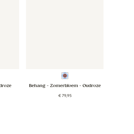
Oudroze
droze
Behang - Zomerbloem
- Oudroze
€
79
,
95