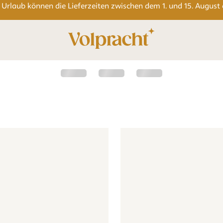
 Urlaub können die Lieferzeiten zwischen dem 1. und 15. August
- Blumen - beige altrosa
Tapete - Blumen - beige altrosa
Tapete - Gänseblümchen Blum
Tapete - 