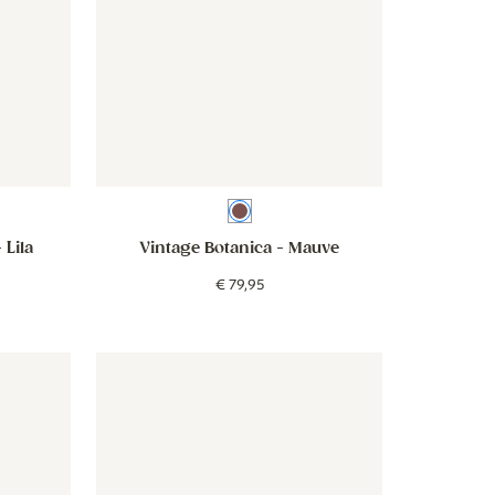
u
Mauve
 Lila
Vintage Botanica
- Mauve
€
79
,
95
oze
Lentebloem - oudroze
Behang - Zomerbloem - oudroze
Behang - Zomerbloem - oudroz