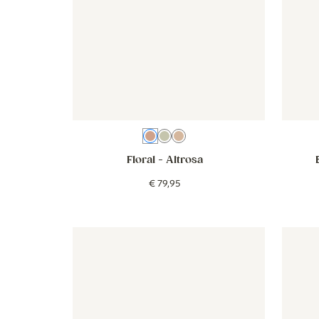
Altrosa
Grün
Braun
Floral
- Altrosa
€
79
,
95
Tapete - Blüte - rosa
Tapete - Blüte - rosa
Behang 