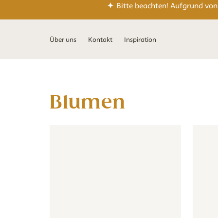
Bitte beachten! Aufgrund von
Über uns
Kontakt
Inspiration
blumen
Tapete - Floral - altrosa
Tapete - Floral - altrosa
Tapete 