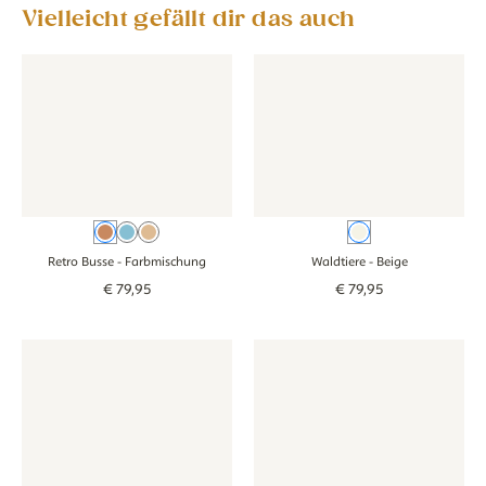
Vielleicht gefällt dir das auch
Tapete - Retro Busse - farbmischung
Tapete - Retro Busse - farbmischung
Tapete - Waldtiere - beige
Tapete - Waldtie
Farbmischung
Blau
Beige
Beige
Retro Busse
- Farbmischung
Waldtiere
- Beige
€
79
,
95
€
79
,
95
Tapete - Dino - beige
Tapete - Dino - beige
Tapete - Teddybär - beige
Tapete - Teddybä