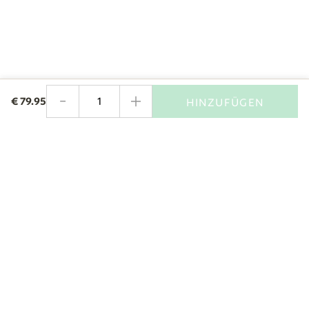
-
+
€
79.95
HINZUFÜGEN
Menge