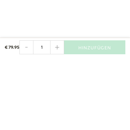
-
+
€
79.95
HINZUFÜGEN
Menge