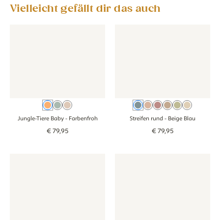
Vielleicht gefällt dir das auch
Tapete - Jungle-Tiere Baby - farbenfroh
Tapete - Jungle-Tiere Baby - farbenfroh
Tapete - Streifen rund - beige 
Tapete - Streifen
Farbenfroh
Grünblau
Beige
Beige Blau
Oudroze
Rosa
Braun
Groen
Beige
Jungle-Tiere Baby
- Farbenfroh
Streifen rund
- Beige Blau
€
79
,
95
€
79
,
95
Tapete - Picknick - groen
Tapete - Picknick - groen
Tapete - Streifen - beige grün
Tapete - Streifen