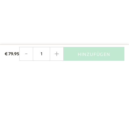
-
+
€
79.95
HINZUFÜGEN
Menge