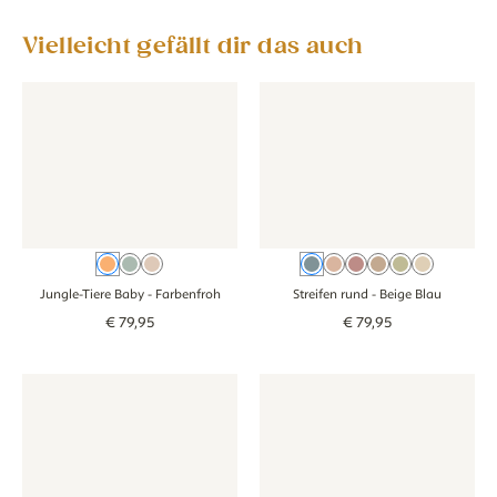
Vielleicht gefällt dir das auch
Tapete - Jungle-Tiere Baby - farbenfroh
Tapete - Jungle-Tiere Baby - farbenfroh
Tapete - Streifen rund - beige 
Tapete - Streifen
Farbenfroh
Grünblau
Beige
Beige Blau
Oudroze
Rosa
Braun
Groen
Beige
Jungle-Tiere Baby
- Farbenfroh
Streifen rund
- Beige Blau
€
79
,
95
€
79
,
95
Tapete - Picknick - groen
Tapete - Picknick - groen
Tapete - Streifen - beige grün
Tapete - Streifen