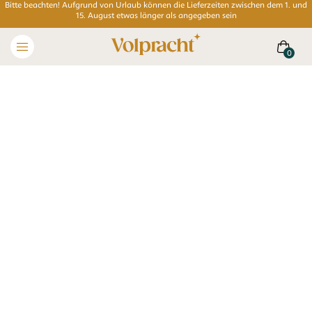
Bitte beachten! Aufgrund von Urlaub können die Lieferzeiten zwischen dem 1. und
15. August etwas länger als angegeben sein