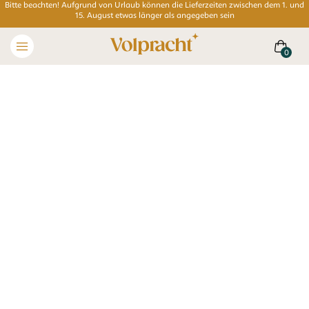
Bitte beachten! Aufgrund von Urlaub können die Lieferzeiten zwischen dem 1. und
15. August etwas länger als angegeben sein