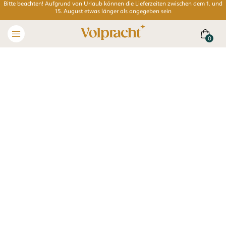
Bitte beachten! Aufgrund von Urlaub können die Lieferzeiten zwischen dem 1. und
15. August etwas länger als angegeben sein