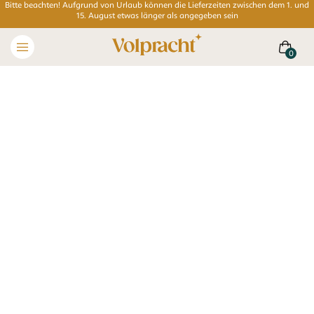
Bitte beachten! Aufgrund von Urlaub können die Lieferzeiten zwischen dem 1. und
15. August etwas länger als angegeben sein